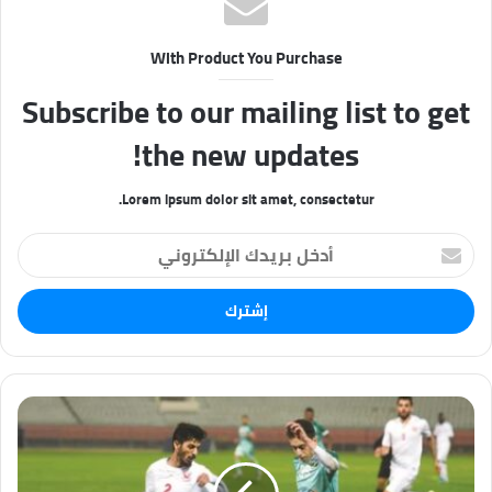
With Product You Purchase
Subscribe to our mailing list to get
the new updates!
Lorem ipsum dolor sit amet, consectetur.
أ
د
خ
ل
ب
ر
ي
د
ك
ا
ل