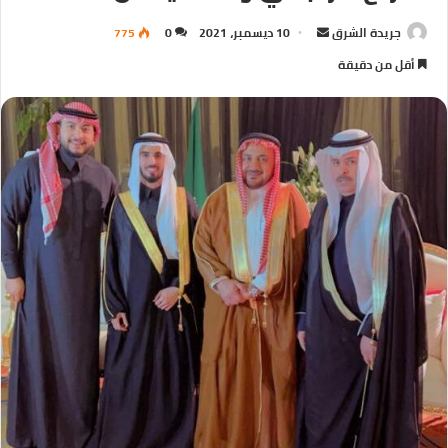
جريدة الشرق
أ
10 ديسمبر، 2021
0
775
ر
أقل من دقيقة
س
ل
ب
ر
ي
د
ا
إ
ل
ك
ت
ر
و
ن
ي
ا