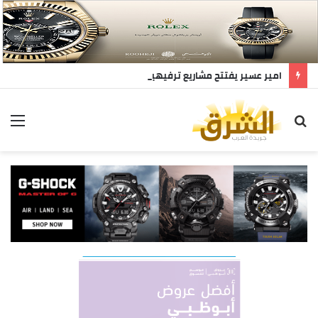
امير عسير يفتتح مشاريع ترفيهيه
بحث
ال
عن