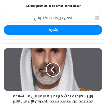
Lorem ipsum dolor sit amet, consectetur.
أ
د
خ
ل
ب
ر
ي
د
ك
ا
ل
إ
ل
ك
ت
ر
و
وزير الخارجية بحث مع نظيره الإماراتي ما تشهده
ن
المنطقة من تصعيد نتيجة للعدوان الإيراني الآثم
ي