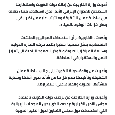
ك
‏أعربت وزارة الخارجية عن إدانة دولة الكويت واستنكارها
ت
الشديدين للعدوان الإيراني الآثم الذي استهدف ميناء صلالة
ر
في سلطنة عمان الشقيقة وما ترتب عليه من أضرار في
و
بعض خزانات الوقود بالميناء.
ن
ي
وأكدت «الخارجية»، أن استهداف الموانئ والمنشآت
ا
الاقتصادية يمثل تصعيدا خطيرا يهدد حركة التجارة الدولية
وسلامة المرافق الحيوية ويقوض الجهود الرامية إلى تعزيز
الأمن والاستقرار في المنطقة.
وأعربت عن وقوف دولة الكويت إلى جانب سلطنة عمان
الشقيقة وتأكيدها دعم كل ما من شأنه صون أمنها وحماية
منشآتها الحيوية والحفاظ على استقرارها.
وأعربت وزارة الخارجية عن ترحيب دولة الكويت باعتماد
مجلس الأمن القرار رقم 2817 الذي يدين الهجمات الإيرانية
التي استهدفت دول مجلس التعاون لدول الخليج العربية