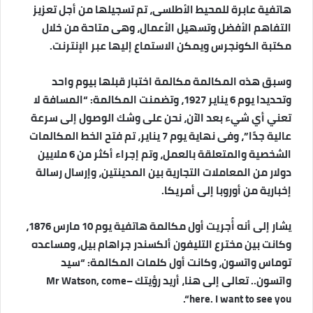
هاتفية عابرة للمحيط الأطلسى، تم تسجيلها من أجل تعزيز
التفاهم الأفضل وتسهيل الأعمال، وهى متاحة من خلال
مكتبة الكونجرس ويمكن الاستماع إليها عبر الإنترنت.
وسبق هذه المكالمة مكالمة اختبار قبلها بيوم واحد
وتحديدا يوم 6 يناير 1927، وتضمنت المكالمة: “المسافة لا
تعني أي شيء بعد الآن، نحن على وشك الوصول إلى سرعة
عالية جدًا”، وفى نهاية يوم 7 يناير، تم فتح الخط المكالمات
الشخصية والمتعلقة بالعمل، وتم إجراء أكثر من 6 ملايين
دولار من المعاملات التجارية بين المدينتين، وإرسال رسالة
إخبارية من أوروبا إلى أمريكا.
يشار إلى أنه أُجريت أول مكالمة هاتفية يوم 10 مارس 1876،
وكانت بين مخترع التليفون ألكسندر جراهام بيل، ومساعده
توماس واتسون، وكانت أول كلمات المكالمة: “سيد
واتسون.. تعالى إلى هنا، أريد رؤيتك –
Mr Watson, come
here. I want to see you
“‏.