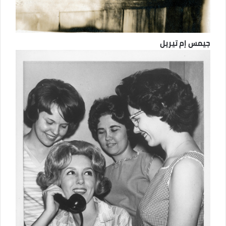
جيمس إم تيريل