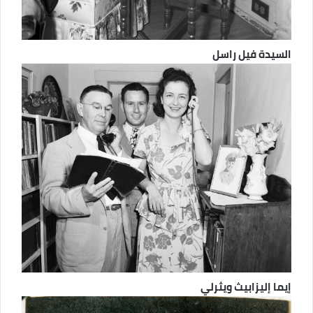
السيدة فيل راسل
إيما إليزابيث ويثرلي