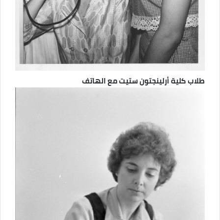
طلاب كلية أرلينجتون ستيت مع الهاتف