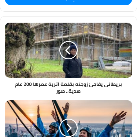
ب
ر
ي
د
ك
ا
ل
إ
ل
ك
ت
ر
و
بريطانى يفاجئ زوجته بقلعة أثرية عمرها 200 عام
ن
هدية.. صور
ي