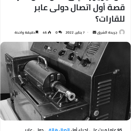
قصة أول اتصال دولى عابر
للقارات؟
جريدة الشرق
أ
7 يناير، 2022
0
46
دقيقة واحدة
ر
س
ل
ب
ر
ي
د
ا
إ
ل
ك
ت
ر
95 عاما مرت على إجراء أول
اتصال هاتفى
دولى عابر
و