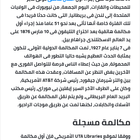
للمحيطات والقارات، اليوم الجمعة، من نيويورك فى الولايات
ن
المتحدة إلى لندن فى بريطانيا، التى كانت حدثا فريدا فى
ي
ا
تلك الفترة خاصة أنها تأتى بعد نحو 51 عاما منذ إجراء أول
مكالمة هاتفية بعد اختراع التليفون فى 10 مارس 1876 على
يد العالم الاسكتلندى جراهام بيل.
فى 7 يناير عام 1927، تمت المكالمة الدولية الأولى، لتكون
بمثابة الحدث العظيم يشبه حاليا التطور فى الهواتف
المحمولة، من حيث إعطاء الناس فرصة للتواصل الفورى مع
الآخرين بغض النظر عن المسافات، وعقدت هذه المكالمة
بين والتر شيرمان جيفورد، رئيس شركة
AT&T
الأمريكية،
وكان على الطرف الآخر السير إيفلين بى موراى، رئيس مكتب
البريد العام البريطانى، ولم يتم نقل المكالمة عن طريق
الأسلاك والكابلات، لكنها تمت عن طريق موجات الراديو.
مكالمة مسجلة
ووفقا لموقع
UTA Libraries
الأمريكى فإن أول مكالمة