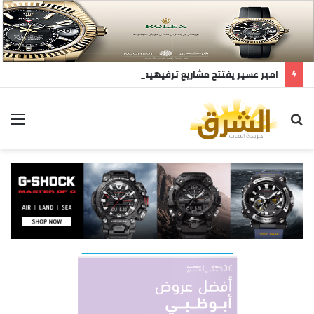
امير عسير يفتتح مشاريع ترفيهيه
بحث
ال
عن