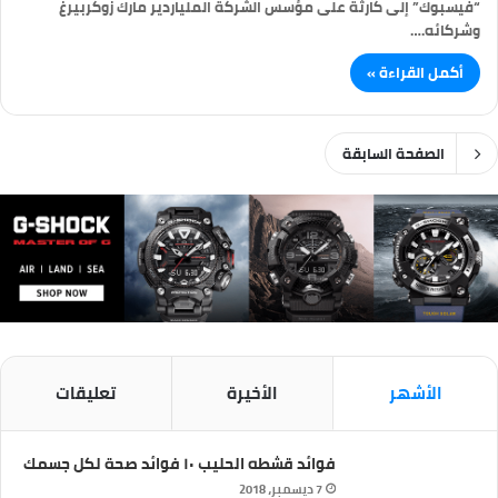
“فيسبوك” إلى كارثة على مؤسس الشركة الملياردير مارك زوكربيرغ
وشركائه.…
أكمل القراءة »
الصفحة السابقة
الأشهر
الأخيرة
تعليقات
فوائد قشطه الحليب ١٠ فوائد صحة لكل جسمك
7 ديسمبر، 2018