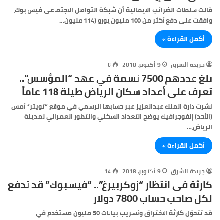
قالت سلطات الضرائب الايطالية أن شبكة التواصل الاجتماعى فيس بوك،
وافقت على دفع أكثر من 100 مليون يورو (114 مليون…
أكمل القراءة »
جريدة الشرق
9 أكتوبر، 2018
8
بلغ عددهم 7500 نسمة في عهد “المؤسس”..
تعرف على أعداد سكان الرياض طيلة 118 عاماً
نشرت دارة الملك عبدالعزيز عبر حسابها الرسمي في موقع “تويتر” أمس
(الأحد) إنفوجرافيك يوضح التعداد السكني والتطور العمراني لمدينة
الرياض،…
أكمل القراءة »
جريدة الشرق
9 أكتوبر، 2018
14
كارثة في انتظار “زوكربيرغ”.. “فيسبوك” قد تدفع
لكل صاحب حساب 7800 دولار
قد تتحوّل كارثة الاختراق وتسريب بيانات 50 مليون مستخدم في