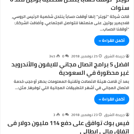
سنوات
قالت شركة “تويتر” إنها أوقفت حساباً ينتحل شخصية الرئيس الروسي،
فلاديمير بوتين، على منصتها للتواصل الاجتماعي. وأضافت الشركة،:
“أوقفنا الحساب…
أكمل القراءة »
جريدة الشرق
25 نوفمبر، 2018
0
345
افضل 5 برامج اتصال مجاني للايفون والأندرويد
غير محظورة في السعودية
بعد أن قامت هيئة الاتصالات وتقنية المعلومات بحظر أو حجب خدمة
الاتصال المجاني في أشهر التطبيقات المجانية التي توفرها، مثل:…
أكمل القراءة »
جريدة الشرق
23 نوفمبر، 2018
0
3
فيس بوك توافق على دفع 114 مليون دولار فى
اتفاق مالى إيطالى