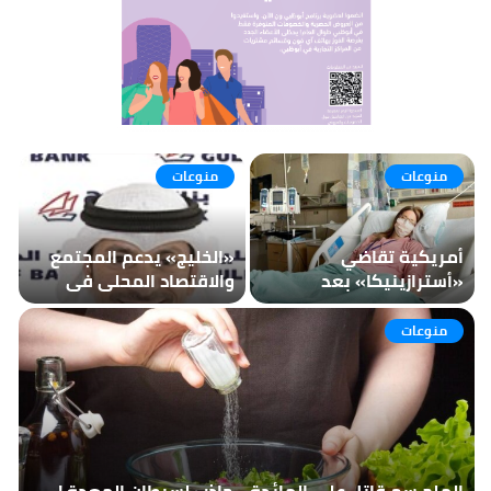
منوعات
منوعات
أمريكية تقاضي
«الخليج» يدعم المجتمع
«أسترازينيكا» بعد
والاقتصاد المحلي في
إعاقتها الدائمة
«سوق قوت» كراعٍ رئيسي
لموسمه السابع
منوعات